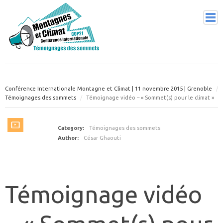
CONSTAT SCIENTIFIQUE
Conférence Internationale Montagne et Climat | 11 novembre 2015 | Grenoble
BONNES PRATIQUES
Témoignages des sommets
Témoignage vidéo – « Sommet(s) pour le climat »
TÉMOIGNAGES DES SOMMETS
UN COUP DE POUCE ?
Category:
Témoignages des sommets
Author:
César Ghaouti
Témoignage vidéo