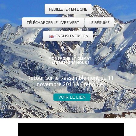
FEUILLETER EN LIGNE
TÉLÉCHARGER LE LIVRE VERT
LE RÉSUMÉ
ENGLISH VERSION
MONTAGNE ET CLIMAT,
MOBILISONS NOUS !
Retour sur le Rassemblement du 11
novembre 2015 à Grenoble.
VOIR LE LIEN
Montagne et climat, mobilisons-nous !